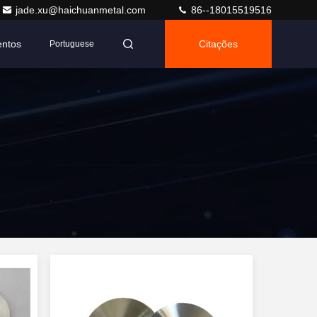
jade.xu@haichuanmetal.com
86--18015519516
entos
Citações
Portuguese