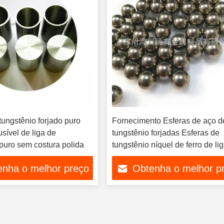
tungstênio forjado puro
Fornecimento Esferas de aço d
sível de liga de
tungstênio forjadas Esferas de
 puro sem costura polida
tungstênio níquel de ferro de li
ferro Esferas de tungstênio pur
enha o melhor preço
Obtenha o melhor p