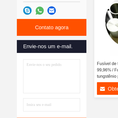
Contato agora
Envie-nos um e-mail.
Fusível de 
99,96% / Fu
tungstênio
Obt