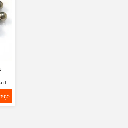
e
ga de
o
reço