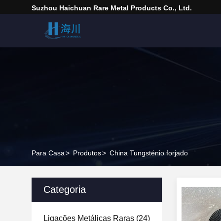
Suzhou Haichuan Rare Metal Products Co., Ltd.
Para Casa
>
Produtos
>
China Tungsténio forjado
Categoria
Ligações Metálicas Raras
(24)