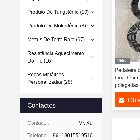
Produto De Tungsténio
(19)
Produto De Molibdênio
(8)
Metais De Terra Rara
(67)
Resistência Aquecimento
Do Fio
(16)
Vídeo
Pedaleira d
Peças Metálicas
tungstênio 
Personalizadas
(28)
polegadas
Obt
Contactos
Contactos:
Mr. Xu
Telefone:
86--18015519516